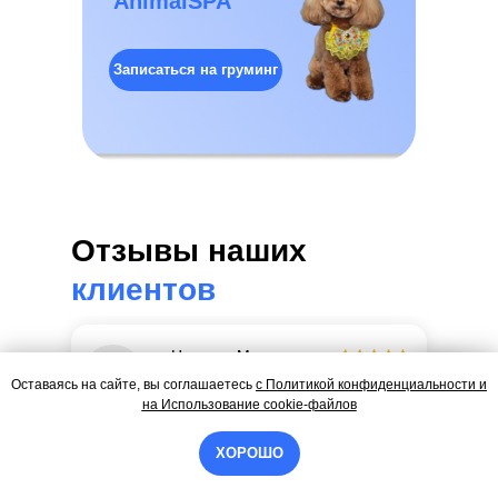
AnimalSPA
Записаться на груминг
Отзывы наших
клиентов
Наталья М.
Оставаясь на сайте, вы соглашаетесь
с
Политикой конфиденциальности и
Оценка
5 /5
14.01.2026
Контакты
на
Использование cookie-файлов
Ездим сюда уже больше года. Нравится, что
ХОРОШО
мастера всегда объясняют, какие процедуры
нужны именно нашей собаке, а не