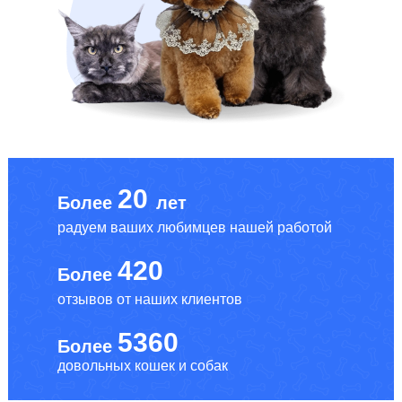
20
Более
лет
радуем ваших любимцев нашей работой
420
Более
отзывов от наших клиентов
5360
Более
довольных кошек и собак