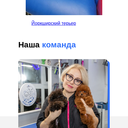
Йоркширский терьер
Наша
команда