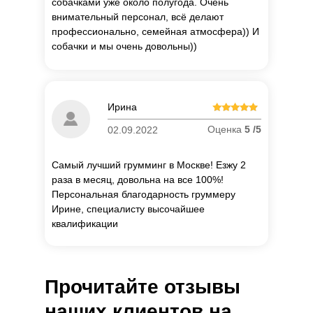
собачками уже около полугода. Очень
внимательный персонал, всё делают
профессионально, семейная атмосфера)) И
собачки и мы очень довольны))
П
о
Ирина
об
Оценка
5 /5
02.09.2022
Самый лучший грумминг в Москве! Езжу 2
раза в месяц, довольна на все 100%!
Персональная благодарность груммеру
Ирине, специалисту высочайшее
квалификации
Прочитайте отзывы
наших клиентов на