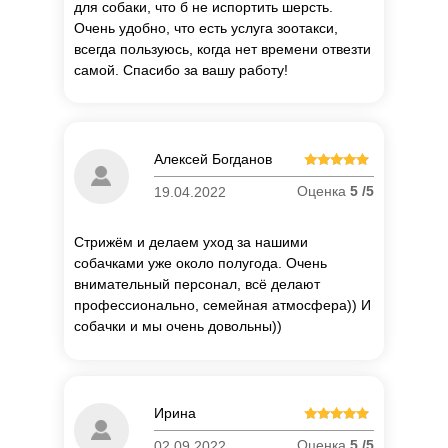
для собаки, что б не испортить шерсть.
Очень удобно, что есть услуга зоотакси,
всегда пользуюсь, когда нет времени отвезти
самой. Спасибо за вашу работу!
Алексей Богданов
Оценка
5 /5
19.04.2022
Стрижём и делаем уход за нашими
собачками уже около полугода. Очень
внимательный персонал, всё делают
профессионально, семейная атмосфера)) И
собачки и мы очень довольны))
П
о
Ирина
об
Оценка
5 /5
02.09.2022