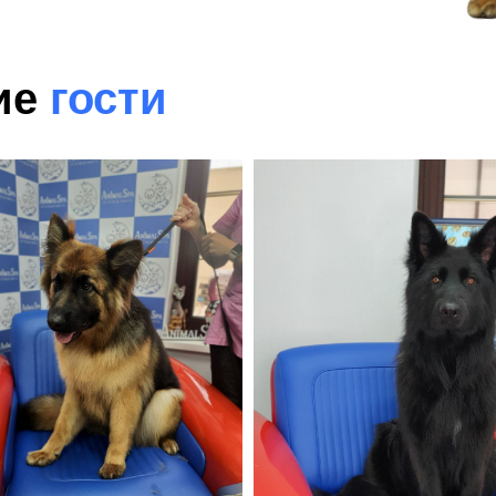
ие
гости