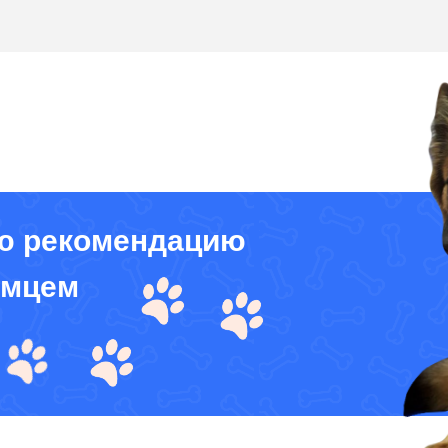
ю рекомендацию
омцем