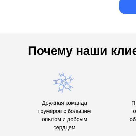
Почему наши кл
Дружная команда
П
грумеров с большим
о
опытом и добрым
об
сердцем