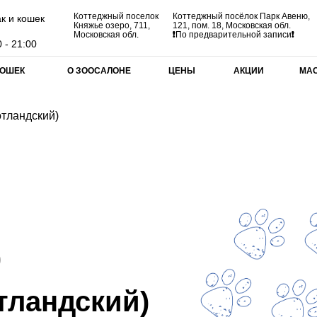
Коттеджный поселок
Коттеджный посёлок Парк Авеню,
к и кошек
Княжье озеро, 711,
121, пом. 18, Московская обл.
Московская обл.
❗
По предварительной записи
❗
 - 21:00
КОШЕК
О ЗООСАЛОНЕ
ЦЕНЫ
АКЦИИ
МА
отландский)
)
тландский)