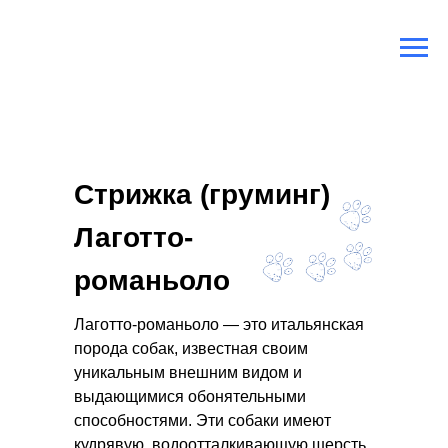
Главная
/
Породы собак
/
Лаготто-романьоло
Стрижка (груминг)
Лаготто-
романьоло
Лаготто-романьоло — это итальянская
порода собак, известная своим
уникальным внешним видом и
выдающимися обонятельными
способностями. Эти собаки имеют
кудрявую, водоотталкивающую шерсть,