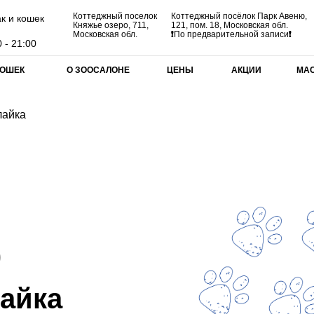
Коттеджный поселок
Коттеджный посёлок Парк Авеню,
к и кошек
Княжье озеро, 711,
121, пом. 18, Московская обл.
Московская обл.
❗
По предварительной записи
❗
 - 21:00
КОШЕК
О ЗООСАЛОНЕ
ЦЕНЫ
АКЦИИ
МА
лайка
)
айка