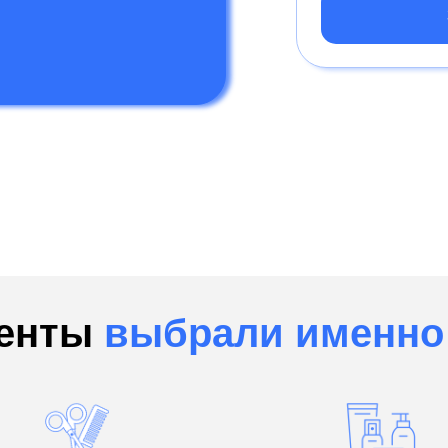
иенты
выбрали именно