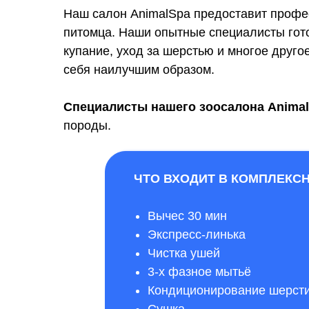
Наш салон AnimalSpa предоставит профе
питомца. Наши опытные специалисты гото
купание, уход за шерстью и многое друго
себя наилучшим образом.
Специалисты нашего зоосалона Anima
породы.
ЧТО ВХОДИТ В КОМПЛЕКС
Вычес 30 мин
Экспресс-линька
Чистка ушей
3-х фазное мытьё
Кондиционирование шерст