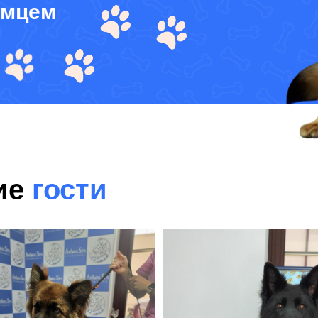
омцем
ие
гости