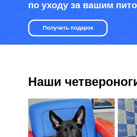
по уходу за вашим пит
Получить подарок
Наши четвероног