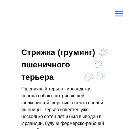
Главная
/
Породы собак
/
Пшеничный терьер
Стрижка (груминг)
пшеничного
терьера
Пшеничный терьер - ирландская
порода собак с потрясающей
шелковистой шерстью оттенка спелой
пшеницы. Терьер известен уже
несколько сотен лет и был выведен в
Ирландии, будучи фермерско-рабочей