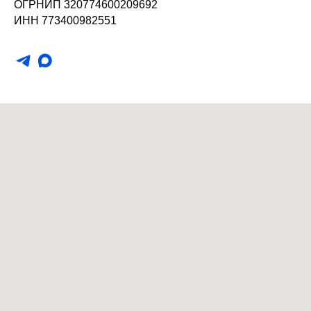
ОГРНИП 320774600209692
ИНН 773400982551