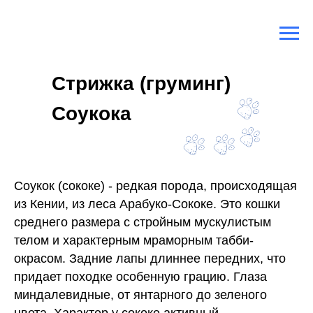
Главная
/
Породы кошек
/
Соукок
Стрижка (груминг)
Соукока
Соукок (сококе) - редкая порода, происходящая
из Кении, из леса Арабуко-Сококе. Это кошки
среднего размера с стройным мускулистым
телом и характерным мраморным табби-
окрасом. Задние лапы длиннее передних, что
придает походке особенную грацию. Глаза
миндалевидные, от янтарного до зеленого