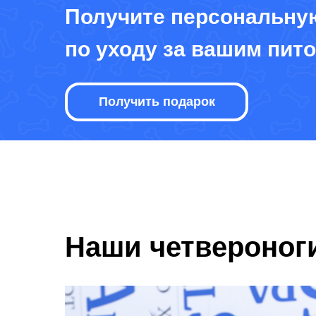
Получите персональну
по уходу за вашим пит
Получить подарок
Наши четвероног