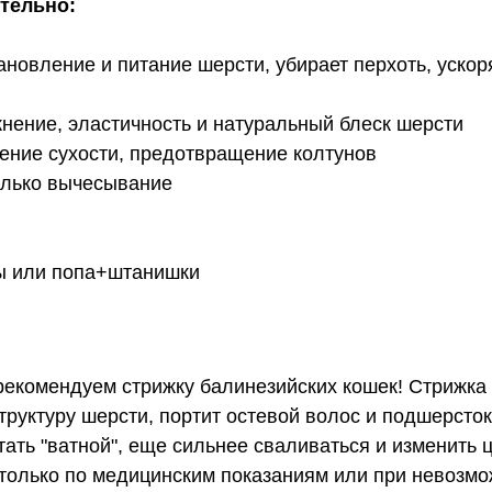
тельно:
ановление и питание шерсти, убирает перхоть, ускор
жнение, эластичность и натуральный блеск шерсти
нение сухости, предотвращение колтунов
только вычесывание
пы или попа+штанишки
екомендуем стрижку балинезийских кошек! Стрижка
труктуру шерсти, портит остевой волос и подшерсток
тать "ватной", еще сильнее сваливаться и изменить ц
только по медицинским показаниям или при невозмо