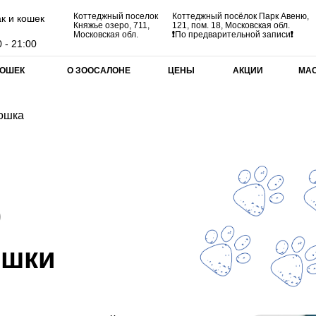
Коттеджный поселок
Коттеджный посёлок Парк Авеню,
к и кошек
Княжье озеро, 711,
121, пом. 18, Московская обл.
Московская обл.
❗
По предварительной записи
❗
 - 21:00
КОШЕК
О ЗООСАЛОНЕ
ЦЕНЫ
АКЦИИ
МА
ошка
)
ошки