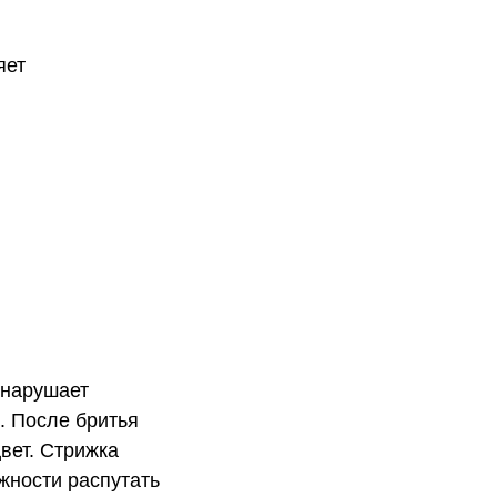
яет
 нарушает
. После бритья
вет. Стрижка
жности распутать