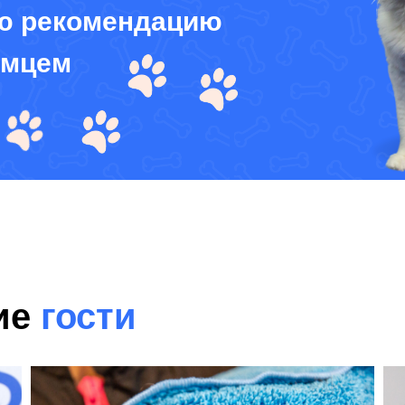
ю рекомендацию
омцем
ие
гости