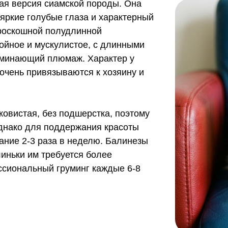
ая версия сиамской породы. Она
яркие голубые глаза и характерный
 роскошной полудлинной
ойное и мускулистое, с длинными
оминающий плюмаж. Характер у
очень привязываются к хозяину и
ковистая, без подшерстка, поэтому
Однако для поддержания красоты
ание 2-3 раза в неделю. Балинезы
линьки им требуется более
ссиональный груминг каждые 6-8