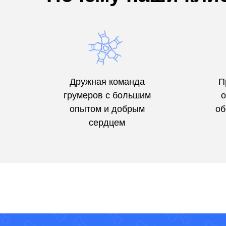
Дружная команда
П
грумеров с большим
о
опытом и добрым
об
сердцем