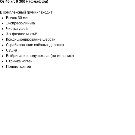
От 40 кг: 9 300 ₽ (флаффи)
В комплексный груминг входит:
Вычес 30 мин
Экспресс-линька
Чистка ушей
3-х фазное мытьё
Кондиционирование шерсти
Скрабирование слёзных дорожек
Сушка
Выбривание подушек лап(по желанию)
Стрижка когтей
Подпил когтей